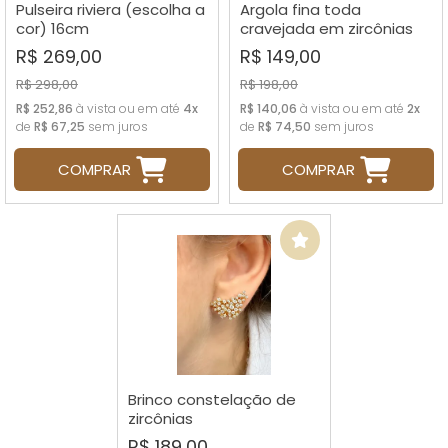
Pulseira riviera (escolha a
Argola fina toda
cor) 16cm
cravejada em zircônias
R$ 269,00
R$ 149,00
R$ 298,00
R$ 198,00
R$ 252,86
à vista ou em até
4x
R$ 140,06
à vista ou em até
2x
de
R$ 67,25
sem juros
de
R$ 74,50
sem juros
COMPRAR
COMPRAR
Brinco constelação de
zircônias
R$ 189,00