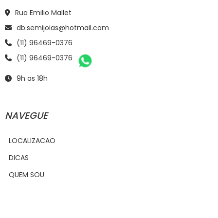
Rua Emilio Mallet
db.semijoias@hotmail.com
(11) 96469-0376
(11) 96469-0376
9h as 18h
NAVEGUE
LOCALIZACAO
DICAS
QUEM SOU