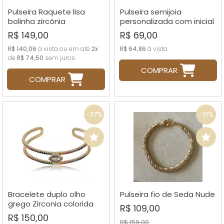
Pulseira Raquete lisa
Pulseira semijoia
bolinha zircônia
personalizada com inicial
R$ 149,00
R$ 69,00
R$ 140,06
à vista ou em até
2x
R$ 64,86
à vista
de
R$ 74,50
sem juros
COMPRAR
COMPRAR
-37%
-31%
Bracelete duplo olho
Pulseira fio de Seda Nude
grego Zirconia colorida
R$ 109,00
R$ 150,00
R$ 159,00