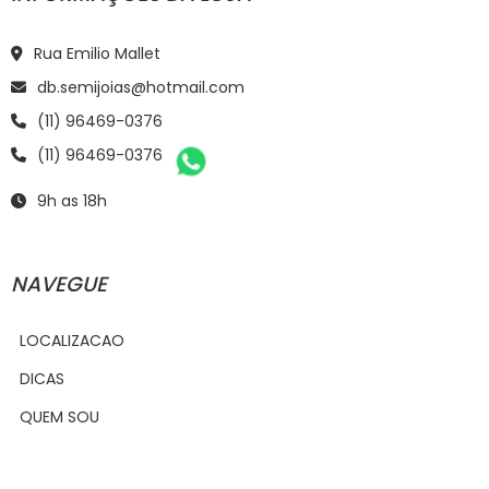
Rua Emilio Mallet
db.semijoias@hotmail.com
(11) 96469-0376
(11) 96469-0376
9h as 18h
NAVEGUE
LOCALIZACAO
DICAS
QUEM SOU