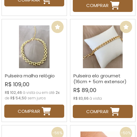
COMPRAR
Pulseira malha relógio
Pulseira elo groumet
(16cm + 5cm extensor)
R$ 109,00
R$ 89,00
R$ 102,46
à vista ou em até
2x
de
R$ 54,50
sem juros
R$ 83,66
à vista
COMPRAR
COMPRAR
-56%
-50%