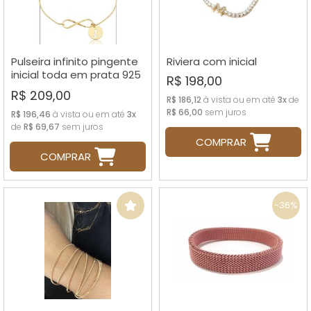
Pulseira infinito pingente
Riviera com inicial
inicial toda em prata 925
R$ 198,00
folheada a ouro
R$ 209,00
R$ 186,12
à vista ou em até
3x
de
R$ 66,00
sem juros
R$ 196,46
à vista ou em até
3x
de
R$ 69,67
sem juros
COMPRAR
COMPRAR
-36%