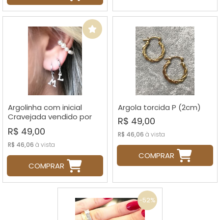
Argolinha com inicial
Argola torcida P (2cm)
Cravejada vendido por
R$ 49,00
peça (escolha a sua)
R$ 49,00
R$ 46,06
à vista
R$ 46,06
à vista
COMPRAR
COMPRAR
-52%