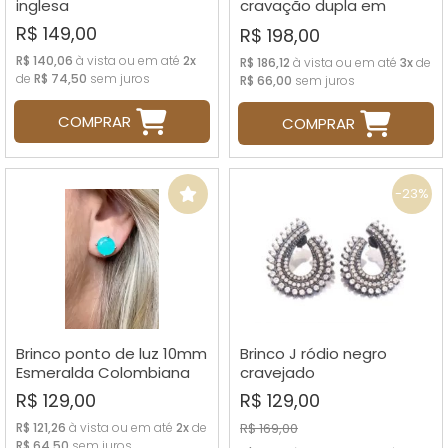
inglesa
cravação dupla em
zircônias
R$ 149,00
R$ 198,00
R$ 140,06
à vista ou em até
2x
R$ 186,12
à vista ou em até
3x
de
de
R$ 74,50
sem juros
R$ 66,00
sem juros
COMPRAR
COMPRAR
-23%
Brinco ponto de luz 10mm
Brinco J ródio negro
Esmeralda Colombiana
cravejado
R$ 129,00
R$ 129,00
R$ 121,26
à vista ou em até
2x
de
R$ 169,00
R$ 64,50
sem juros