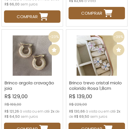
R$ 83,66
à vista
R$ 66,00
sem juros
COMPRAR
COMPRAR
-23%
-39%
Brinco argola cravação
Brinco trevo cristal miolo
joia
colorido Rosa 1,8cm
R$ 129,00
R$ 139,00
R$ 169,00
R$ 229,00
R$ 121,26
à vista ou em até
2x
de
R$ 130,66
à vista ou em até
2x
R$ 64,50
sem juros
de
R$ 69,50
sem juros
COMPRAR
COMPRAR