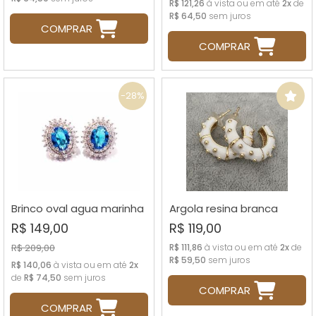
R$ 121,26
à vista ou em até
2x
de
R$ 64,50
sem juros
COMPRAR
COMPRAR
-28%
Brinco oval agua marinha
Argola resina branca
R$ 149,00
R$ 119,00
R$ 209,00
R$ 111,86
à vista ou em até
2x
de
R$ 59,50
sem juros
R$ 140,06
à vista ou em até
2x
de
R$ 74,50
sem juros
COMPRAR
COMPRAR