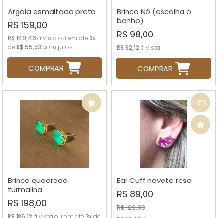
Argola esmaltada preta
Brinco Nó (escolha o
banho)
R$ 159,00
R$ 98,00
R$ 149,46
à vista ou em até
3x
de
R$ 55,53
com juros
R$ 92,12
à vista
COMPRAR
COMPRAR
-31%
Brinco quadrado
Ear Cuff navete rosa
turmalina
R$ 89,00
R$ 198,00
R$ 129,00
R$ 186,12
à vista ou em até
3x
de