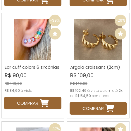
-39%
-26%
Ear cuff colors 6 zircônias
Argola croissant (2cm)
R$ 90,00
R$ 109,00
R$ 149,00
R$ 149,00
R$ 84,60
à vista
R$ 102,46
à vista ou em até
2x
de
R$ 54,50
sem juros
COMPRAR
COMPRAR
-37%