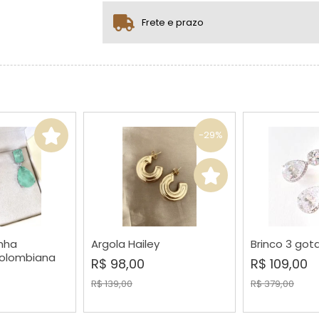
.
.
.
.
Frete e prazo
-29%
nha
Argola Hailey
Brinco 3 gota
RAR
COMPRAR
COMP
olombiana
R$ 98,00
R$ 109,00
R$ 139,00
R$ 379,00