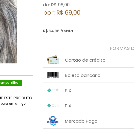
de: R$
98,00
por: R$
69,00
R$ 64,86 à vista
FORMAS 
Cartão de crédito
1x sem juros de R$ 69,00
.
.
.
.
Boleto bancário
.
.
ompartilhar
1x sem juros de R$ 69,00
.
.
.
.
PIX
.
.
UE ESTE PRODUTO
1x sem juros de R$ 69,00
.
.
.
e para um amigo
.
PIX
.
.
1x sem juros de R$ 64,86
.
.
.
.
Mercado Pago
.
.
1x sem juros de R$ 69,00
.
.