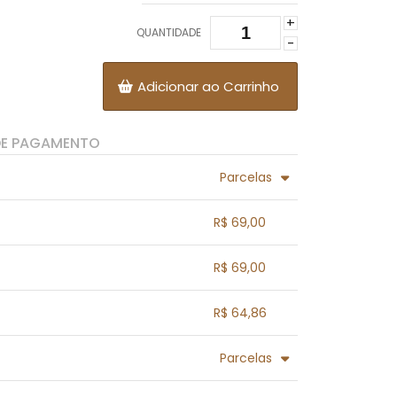
+
QUANTIDADE
-
Adicionar ao Carrinho
DE PAGAMENTO
Parcelas
.
.
.
.
R$ 69,00
.
.
.
.
.
R$ 69,00
.
.
.
.
.
R$ 64,86
.
.
.
.
.
Parcelas
.
.
.