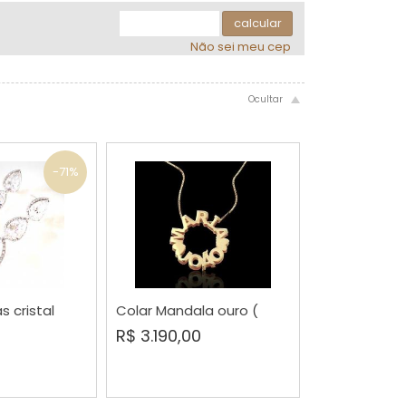
.
.
.
calcular
Não sei meu cep
-71%
s cristal
Colar Mandala ouro (
RAR
COMPRAR
R$ 3.190,00