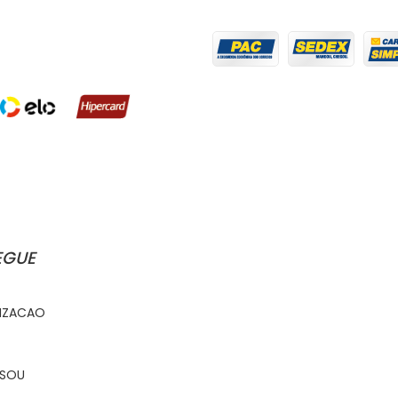
EGUE
IZACAO
 SOU