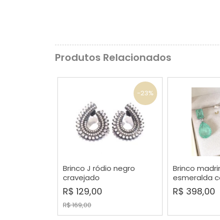
Produtos Relacionados
-23%
Brinco J ródio negro
Brinco madri
COMPRAR
COMP
cravejado
esmeralda c
R$ 129,00
R$ 398,00
R$ 169,00